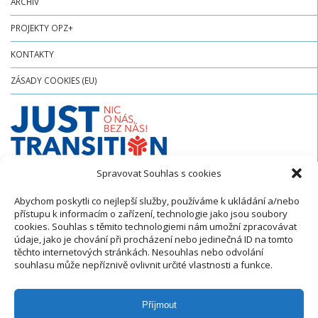
ARCHIV
PROJEKTY OPZ+
KONTAKTY
ZÁSADY COOKIES (EU)
Spravovat Souhlas s cookies
Abychom poskytli co nejlepší služby, používáme k ukládání a/nebo
přístupu k informacím o zařízení, technologie jako jsou soubory
cookies. Souhlas s těmito technologiemi nám umožní zpracovávat
údaje, jako je chování při procházení nebo jedinečná ID na tomto
těchto internetových stránkách. Nesouhlas nebo odvolání
>
Úvodní strana
My Bookings Listing
souhlasu může nepříznivě ovlivnit určité vlastnosti a funkce.
This page can only be accessed through links in emails related to your
booking.
Please check more about configuration at
.
this page
Příjmout