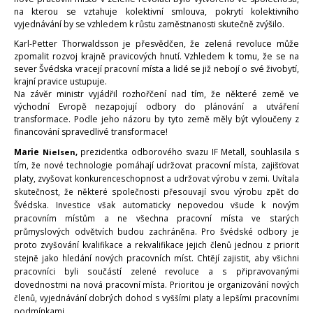
na kterou se vztahuje kolektivní smlouva, pokrytí kolektivního
vyjednávání by se vzhledem k růstu zaměstnanosti skutečně zvýšilo.
Karl-Petter Thorwaldsson je přesvědčen, že zelená revoluce může
zpomalit rozvoj krajně pravicových hnutí. Vzhledem k tomu, že se na
sever Švédska vracejí pracovní místa a lidé se již nebojí o své živobytí,
krajní pravice ustupuje.
Na závěr ministr vyjádřil rozhořčení nad tím, že některé země ve
východní Evropě nezapojují odbory do plánování a utváření
transformace. Podle jeho názoru by tyto země měly být vyloučeny z
financování spravedlivé transformace!
Marie
prezidentka
odborového
svazu
IF
Metall,
souhlasila
s
Nielsen,
tím,
že
nové
technologie
pomáhají
udržovat
pracovní
místa,
zajišťovat
platy,
zvyšovat
konkurenceschopnost
a
udržovat
výrobu
v
zemi.
Uvítala
skutečnost,
že
některé
společnosti
přesouvají
svou
výrobu
zpět
do
Švédska.
Investice
však
automaticky
nepovedou
všude
k
novým
pracovním
místům
a
ne
všechna
pracovní
místa
ve
starých
průmyslových
odvětvích
budou
zachráněna.
Pro
švédské
odbory
je
proto
zvyšování
kvalifikace
a
rekvalifikace
jejich
členů
jednou
z
priorit
stejně jako hledání
nových
pracovních
míst.
Chtějí
zajistit,
aby
všichni
pracovníci
byli
součástí
zelené
revoluce
a
s připravovanými
dovednostmi
na
nová
pracovní
místa.
Prioritou
je
organizování
nových
členů,
vyjednávání
dobrých
dohod
s
vyššími
platy
a
lepšími
pracovními
podmínkami.