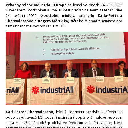
Výkonný výbor IndustriAll Europe
se konal ve dnech 24.-25.5.2022
v švédském Stockholmu a měl tu čest přivítat na svém zasedání dne
24. května 2022 švédského ministra průmyslu
Karla-Pettera
Thorwaldssona
a
Rogera Mörtvika
, státního tajemníka ministra pro
zaměstnanost a rovnost žen a mužů.
Karl-Petter Thorwaldsson,
bývalý
prezident Švédské konfederace
odborových svazů LO, podal inspirativní popis prům
yslové revolu
ce,
která v současné době probíhá ve Švédsku: zelená revoluce, která