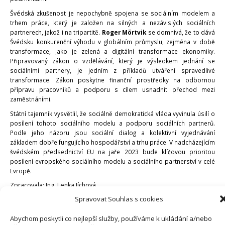
Švédská
zkušenost
je
nepochybně
spojena
se
sociálním
modelem
a
trhem
práce,
který
je
založen
na
silných
a
nezávislých
sociálních
partnerech,
jakož
i
na
tripartitě.
Roger Mörtvik
se
domnívá,
že
to
dává
Švédsku
konkurenční
výhodu
v
globálním
průmyslu,
zejména
v
době
transformace,
jako
je
zelená
a
digitální
transformace
ekonomiky.
Připravovaný
zákon
o
vzdělávání,
který
je
výsledkem
jednání
se
sociálními
partnery,
je
jedním
z
příkladů
utváření
spravedlivé
transformace.
Zákon
poskytne
finanční
prostředky
na
odbornou
přípravu
pracovníků
a
podporu
s
cílem
usnadnit
přechod
mezi
zaměstnáními.
Státní
tajemník
vysvětlil,
že
sociálně
demokratická
vláda
vyvinula
úsilí
o
posílení
tohoto
sociálního
modelu
a
podporu
sociálních
partnerů.
Podle
jeho
názoru
jsou
sociální
dialog
a
kolektivní
vyjednávání
základem
dobře
fungujícího
hospodářství
a
trhu
práce.
V
nadcházejícím
švédském
předsednictví
EU
na
jaře
2023
bude
klíčovou
prioritou
posílení
evropského
sociálního
modelu
a
sociálního
partnerství
v
celé
Evropě.
Zpracovala: Ing. Lenka Jíchová
Spravovat Souhlas s cookies
Abychom poskytli co nejlepší služby, používáme k ukládání a/nebo