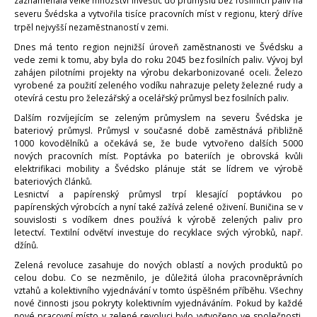
zaznamenala velké množství investic do průmyslu bez fosilních paliv na
severu Švédska a vytvořila tisíce pracovních míst v regionu, který dříve
trpěl nejvyšší nezaměstnaností v zemi.
Dnes má tento region nejnižší úroveň zaměstnanosti ve Švédsku a
vede zemi k tomu, aby byla do roku 2045 bez fosilních paliv. Vývoj byl
zahájen pilotními projekty na výrobu dekarbonizované oceli. Železo
vyrobené za použití zeleného vodíku nahrazuje pelety železné rudy a
otevírá cestu pro železářský a ocelářský průmysl bez fosilních paliv.
Dalším rozvíjejícím se zeleným průmyslem na severu Švédska je
bateriový průmysl. Průmysl v současné době zaměstnává přibližně
1000 kovodělníků a očekává se, že bude vytvořeno dalších 5000
nových pracovních míst. Poptávka po bateriích je obrovská kvůli
elektrifikaci mobility a Švédsko plánuje stát se lídrem ve výrobě
bateriových článků.
Lesnictví a papírenský průmysl trpí klesající poptávkou po
papírenských výrobcích a nyní také zažívá zelené oživení. Buničina se v
souvislosti s vodíkem dnes používá k výrobě zelených paliv pro
letectví. Textilní odvětví investuje do recyklace svých výrobků, např.
džínů.
Zelená revoluce zasahuje do nových oblastí a nových produktů po
celou dobu. Co se nezměnilo, je důležitá úloha pracovněprávních
vztahů a kolektivního vyjednávání v tomto úspěšném příběhu. Všechny
nové činnosti jsou pokryty kolektivním vyjednáváním. Pokud by každé
nové pracovní místo v zelené revoluci bylo vytvořeno ve společnosti,